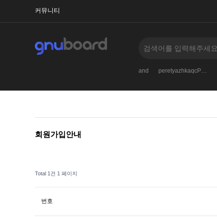
커뮤니티
ScottEnash
AlbertnoM
Zack_mn
order
and
peretyazhkaqcP…
회원가입안내
Total 1건
1 페이지
번호