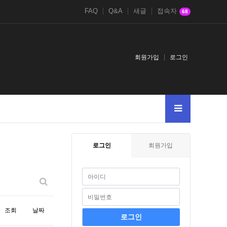
FAQ
Q&A
새글
접속자
68
회원가입
로그인
azhkaqcP…
Robertdrync
ScottEnash
AlbertnoM
로그인
회원가입
조회
날짜