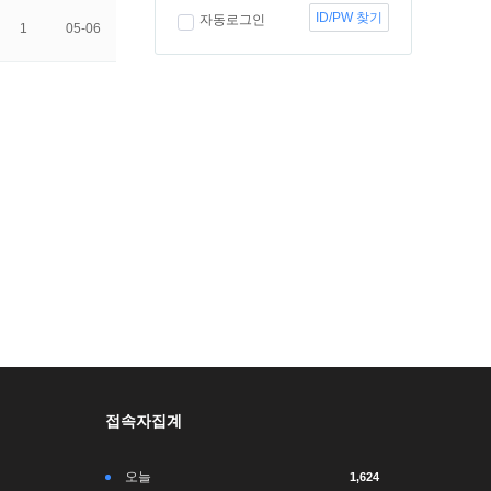
ID/PW 찾기
자동로그인
1
05-06
접속자집계
오늘
1,624