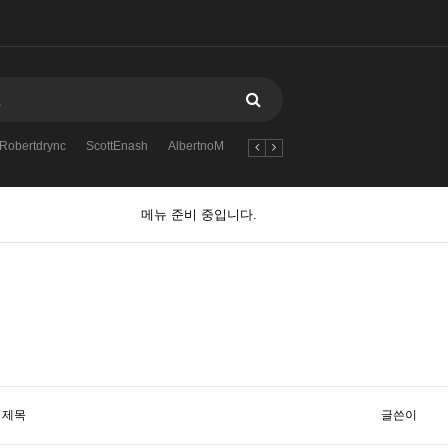
Robertdrync
ScottEnash
AlbertnoM
Zack_mn
order
and
perety
메뉴 준비 중입니다.
제목
글쓴이