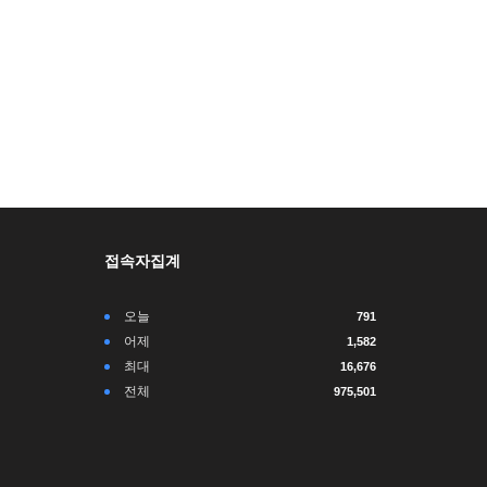
접속자집계
오늘
791
어제
1,582
최대
16,676
전체
975,501