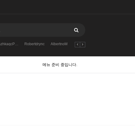
yazhkaqcP…
Robertdrync
AlbertnoM
order
Zack_mn
and
ScottEn
메뉴 준비 중입니다.