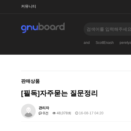
커뮤니티
Robertdrync
AlbertnoM
order
Zack_mn
and
ScottEnash
peret
판매상품
[필독]자주묻는 질문정리
관리자
0건
48,078회
16-08-17 04:20