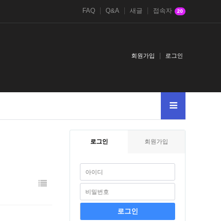
FAQ
Q&A
새글
접속자
20
회원가입
로그인
ash
peretyazhkaqcP…
Robertdrync
AlbertnoM
로그인
회원가입